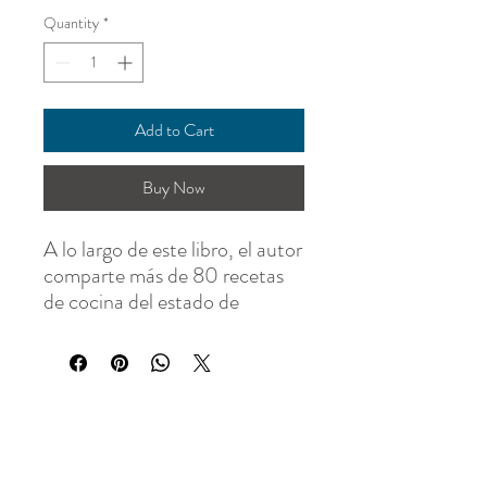
Quantity
*
Add to Cart
Buy Now
A lo largo de este libro, el autor
comparte más de 80 recetas
de cocina del estado de
Puebla, las cuales están
distribuidas en las secciones:
Mercado y zaguán, Regionales
poblanas, De los Vázquez,
Panadería poblana y Bebidas.
Todas las recetas reflejan el
A TABLE IS WAITING FOR YOU
pasado y la actualidad de