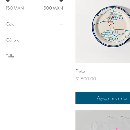
150 MXN
1500 MXN
Color
Género
Hombre
Talla
Mujer
Grande
Plato
Mediana
Precio
$1,500.00
Agregar al carrito