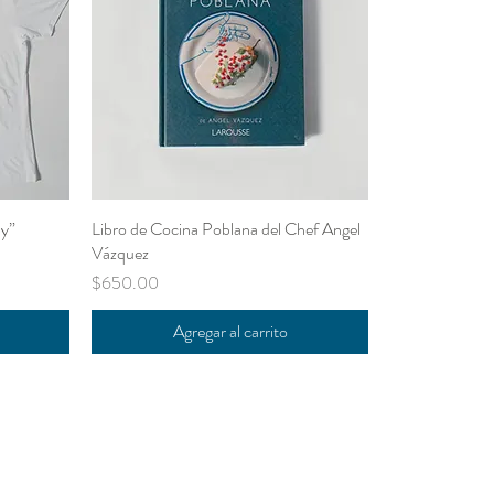
py”
Libro de Cocina Poblana del Chef Angel
Vázquez
Precio
$650.00
Agregar al carrito
PERANDO
CONTACTO