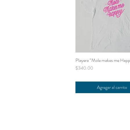
Playera “Mole makes me Hap
Precio
$340.00
Agregar al carrito
UNA MESA TE ESTÁ ES