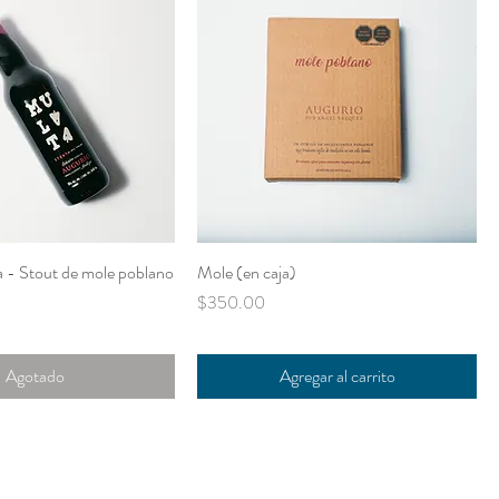
 - Stout de mole poblano
Mole (en caja)
l
Precio
$350.00
Agotado
Agregar al carrito