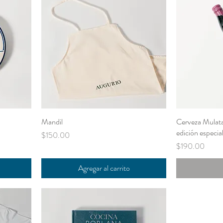
Mandil
Cerveza Mulata
edición especia
Precio
$150.00
Precio
$190.00
Agregar al carrito